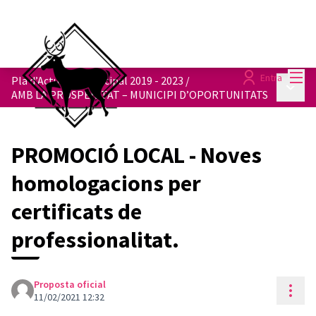
Menú
Entra
Pla d’Actuació Municipal 2019 - 2023
/
Menú p
AMB LA PROSPERITAT – MUNICIPI D’OPORTUNITATS
PROMOCIÓ LOCAL - Noves
homologacions per
certificats de
professionalitat.
Proposta oficial
Cont
11/02/2021 12:32