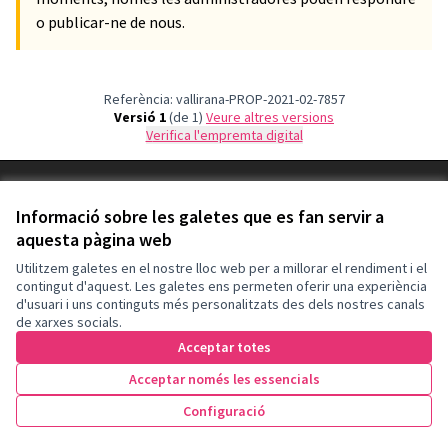
o publicar-ne de nous.
Referència: vallirana-PROP-2021-02-7857
Versió 1
(de 1)
veure altres versions
Verifica l'empremta digital
Termes i condicions d'ús
Configuració de les galetes
Informació sobre les galetes que es fan servir a
aquesta pàgina web
Català
Triar la llengua
Elegir el idioma
Utilitzem galetes en el nostre lloc web per a millorar el rendiment i el
contingut d'aquest. Les galetes ens permeten oferir una experiència
d'usuari i uns continguts més personalitzats des dels nostres canals
Amb llicènc
(Enllaç exte
de xarxes socials.
(Enllaç extern)
Web creada amb
programari lliure
.
Acceptar totes
(Enllaç extern)
Acceptar només les essencials
21
Donar suport
Configuració
Suports