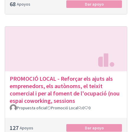
68
Apoyos
Dar apoyo
PROMOCIÓ LOCAL - Reforçar els ajuts als
emprenedors, els autònoms, el teixit
comercial i per al foment de l'ocupació (nou
espai coworking, sessions
Propuesta oficial
Promoció Local
0
0
127
Apoyos
Dar apoyo