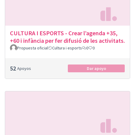
CULTURA I ESPORTS - Crear l’agenda +35,
+60 i infància per fer difusió de les activitats.
Propuesta oficial
Cultura i esports
0
0
52
Apoyos
Dar apoyo