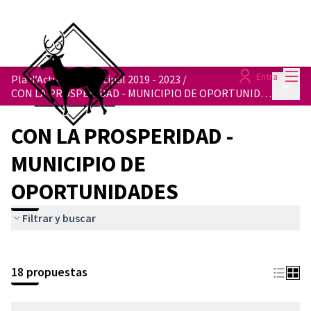
Menú
Entra
Pla d’Actuació Municipal 2019 - 2023
/
Menú p
CON LA PROSPERIDAD - MUNICIPIO DE OPORTUNIDADES
CON LA PROSPERIDAD -
MUNICIPIO DE
OPORTUNIDADES
Filtrar y buscar
18 propuestas