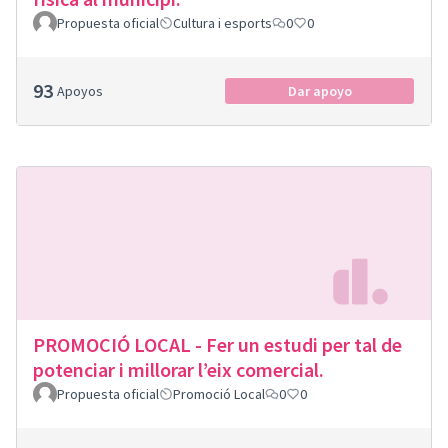
Propuesta oficial
Cultura i esports
0
0
93
Apoyos
Dar apoyo
PROMOCIÓ LOCAL - Fer un estudi per tal de
potenciar i millorar l’eix comercial.
Propuesta oficial
Promoció Local
0
0