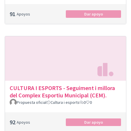
91
Apoyos
Dar apoyo
CULTURA I ESPORTS - Seguiment i millora
del Complex Esportiu Municipal (CEM).
Propuesta oficial
Cultura i esports
0
0
92
Apoyos
Dar apoyo