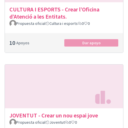
CULTURA I ESPORTS - Crear l’Oficina
d’Atenció a les Entitats.
Propuesta oficial
Cultura i esports
0
0
10
Apoyos
Dar apoyo
JOVENTUT - Crear un nou espai jove
Propuesta oficial
Joventut
0
0