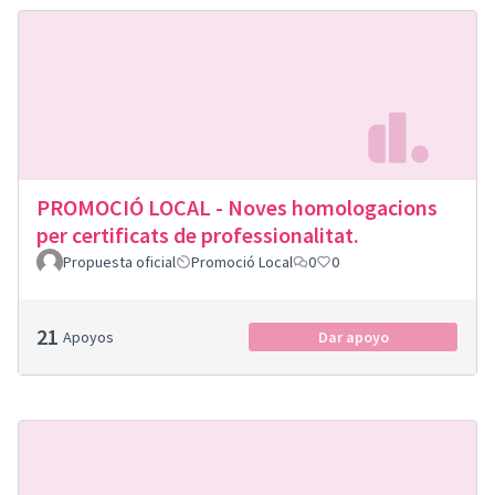
PROMOCIÓ LOCAL - Noves homologacions
per certificats de professionalitat.
Propuesta oficial
Promoció Local
0
0
21
Apoyos
Dar apoyo