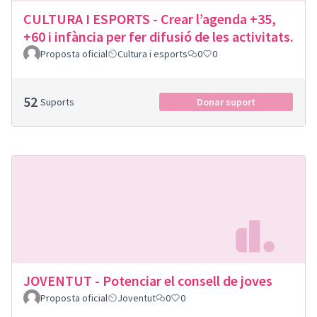
CULTURA I ESPORTS - Crear l’agenda +35,
+60 i infància per fer difusió de les activitats.
Proposta oficial
Cultura i esports
0
0
52
Suports
Donar suport
JOVENTUT - Potenciar el consell de joves
Proposta oficial
Joventut
0
0