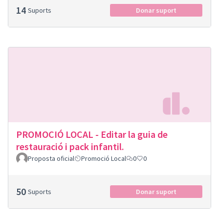
14
Suports
Donar suport
PROMOCIÓ LOCAL - Editar la guia de
restauració i pack infantil.
Proposta oficial
Promoció Local
0
0
50
Suports
Donar suport