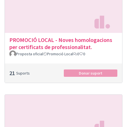
PROMOCIÓ LOCAL - Noves homologacions
per certificats de professionalitat.
Proposta oficial
Promoció Local
0
0
21
Suports
Donar suport