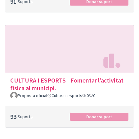
91
Suports
Donar suport
CULTURA I ESPORTS - Fomentar l’activitat
física al municipi.
Proposta oficial
Cultura i esports
0
0
93
Suports
Donar suport