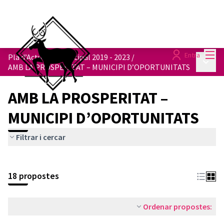
Menú
Entra
Pla d’Actuació Municipal 2019 - 2023
/
Menú p
AMB LA PROSPERITAT – MUNICIPI D’OPORTUNITATS
AMB LA PROSPERITAT –
MUNICIPI D’OPORTUNITATS
Filtrar i cercar
18 propostes
Ordenar propostes: