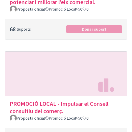
potenciar i millorar l’eix comercial.
Proposta oficial
Promoció Local
0
0
68
Suports
Donar suport
PROMOCIÓ LOCAL - Impulsar el Consell
consultiu del comerç.
Proposta oficial
Promoció Local
0
0