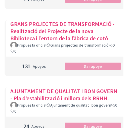
GRANS PROJECTES DE TRANSFORMACIÓ -
Realització del Projecte de la nova
Biblioteca i l’entorn de la fàbrica de cotó
Propuesta oficial
Grans projectes de transformació
0
0
131
Apoyos
Dar apoyo
AJUNTAMENT DE QUALITAT I BON GOVERN
- Pla d’estabilització i millora dels RRHH.
Propuesta oficial
Ajuntament de qualitat i bon govern
0
0
24
Apoyos
Dar apoyo