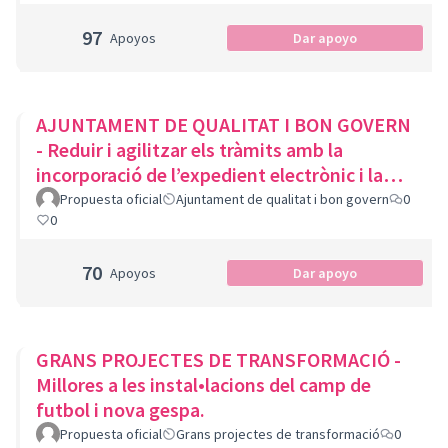
97
Apoyos
Dar apoyo
AJUNTAMENT DE QUALITAT I BON GOVERN
- Reduir i agilitzar els tràmits amb la
incorporació de l’expedient electrònic i la
carpeta ciutadana.
Propuesta oficial
Ajuntament de qualitat i bon govern
0
0
70
Apoyos
Dar apoyo
GRANS PROJECTES DE TRANSFORMACIÓ -
Millores a les instal•lacions del camp de
futbol i nova gespa.
Propuesta oficial
Grans projectes de transformació
0