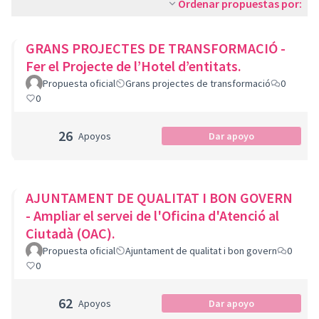
Ordenar propuestas por:
GRANS PROJECTES DE TRANSFORMACIÓ -
Fer el Projecte de l’Hotel d’entitats.
Propuesta oficial
Grans projectes de transformació
0
0
26
Apoyos
Dar apoyo
AJUNTAMENT DE QUALITAT I BON GOVERN
- Ampliar el servei de l'Oficina d'Atenció al
Ciutadà (OAC).
Propuesta oficial
Ajuntament de qualitat i bon govern
0
0
62
Apoyos
Dar apoyo