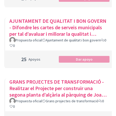
AJUNTAMENT DE QUALITAT I BON GOVERN
- Difondre les cartes de serveis municipals
per tal d’avaluar i millorar la qualitat i
promoure’n les bones pràc
Propuesta oficial
Ajuntament de qualitat i bon govern
0
0
25
Apoyos
Dar apoyo
GRANS PROJECTES DE TRANSFORMACIÓ -
Realitzar el Projecte per construir una
segona planta d’alçària al pàrquing de Joan
Capri.
Propuesta oficial
Grans projectes de transformació
0
0