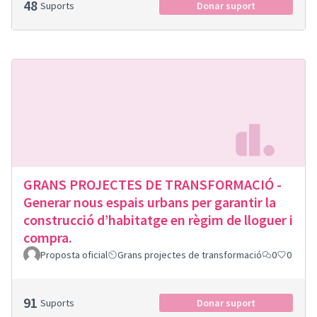
48
Suports
Donar suport
GRANS PROJECTES DE TRANSFORMACIÓ -
Generar nous espais urbans per garantir la
construcció d’habitatge en règim de lloguer i
compra.
Proposta oficial
Grans projectes de transformació
0
0
91
Suports
Donar suport