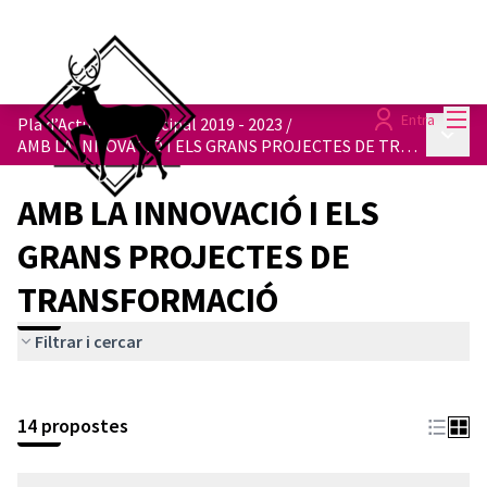
Menú
Entra
Pla d’Actuació Municipal 2019 - 2023
/
Menú p
AMB LA INNOVACIÓ I ELS GRANS PROJECTES DE TRANSFORMACIÓ
AMB LA INNOVACIÓ I ELS
GRANS PROJECTES DE
TRANSFORMACIÓ
Filtrar i cercar
14 propostes