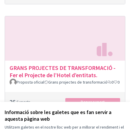
GRANS PROJECTES DE TRANSFORMACIÓ -
Fer el Projecte de l’Hotel d’entitats.
Proposta oficial
Grans projectes de transformació
0
0
26
Suports
Donar suport
Informació sobre les galetes que es fan servir a
aquesta pàgina web
Utilitzem galetes en el nostre lloc web per a millorar el rendiment i el
Termes i condicions d'ús