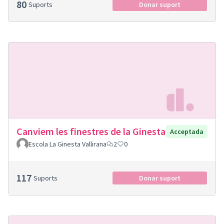
80
Suports
Donar suport
Canviem les finestres de la Ginesta
Acceptada
Escola La Ginesta Vallirana
2
0
117
Suports
Donar suport