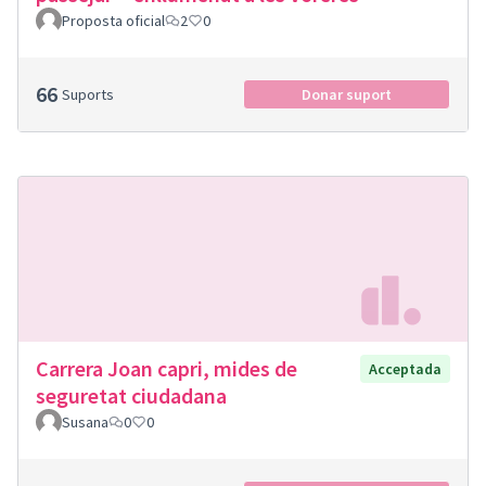
Proposta oficial
2
0
66
Suports
Donar suport
Carrera Joan capri, mides de
Acceptada
seguretat ciudadana
Susana
0
0