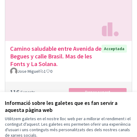
Camino saludable entre Avenida de
Acceptada
Begues y calle Brasil. Mas de les
Fonts y La Solana.
Jose Miguel
1
0
116
Suports
Donar suport
Informació sobre les galetes que es fan servir a
aquesta pàgina web
Utilitzem galetes en el nostre lloc web per a millorar el rendiment i el
Termes i condicions d'ús
contingut d'aquest. Les galetes ens permeten oferir una experiència
Configuració de les galetes
d'usuari i uns continguts més personalitzats des dels nostres canals
Català
de xarxes socials.
Triar la llengua
Elegir el idioma