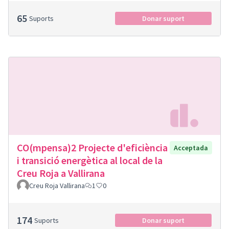
65
Suports
Donar suport
CO(mpensa)2 Projecte d'eficiència
Acceptada
i transició energètica al local de la
Creu Roja a Vallirana
Creu Roja Vallirana
1
0
174
Suports
Donar suport