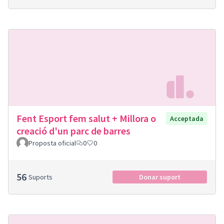
Fent Esport fem salut + Millora o
Acceptada
creació d'un parc de barres
Proposta oficial
0
0
56
Suports
Donar suport