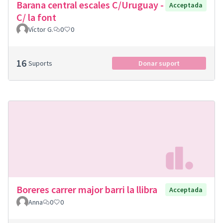
Barana central escales C/Uruguay -
Acceptada
C/ la font
Víctor G.
0
0
16
Suports
Donar suport
Boreres carrer major barri la llibra
Acceptada
Anna
0
0