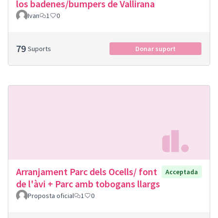
los badenes/bumpers de Vallirana
Ivan
1
0
79
Suports
Donar suport
Arranjament Parc dels Ocells/ font
Acceptada
de l'àvi + Parc amb tobogans llargs
Proposta oficial
1
0