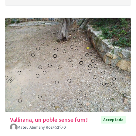
Vallirana, un poble sense fum!
Acceptada
Mateu Alemany Ros
2
0