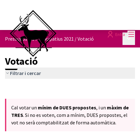
Menú
Entra
Menú p
Pressupostos Participatius 2021
/
Votació
Votació
Filtrar i cercar
Cal votar un
mínim de DUES propostes
, i un
màxim de
TRES
. Si no es voten, com a mínim, DUES propostes, el
vot no serà comptabilitzat de forma automàtica.