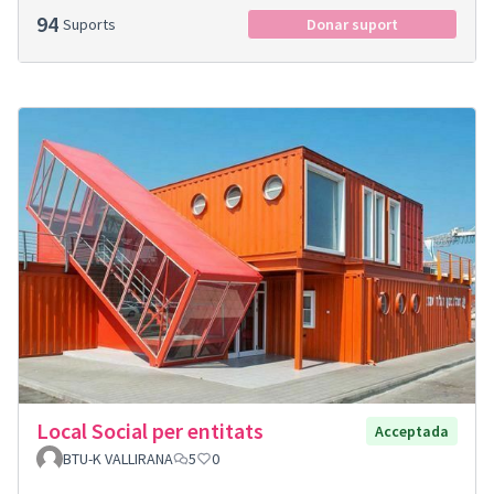
94
Suports
Donar suport
Local Social per entitats
Acceptada
BTU-K VALLIRANA
5
0