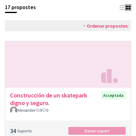
17 propostes
Ordenar propostes:
Construcción de un skatepark
Acceptada
digno y seguro.
Alexander
9
0
34
Suports
Donar suport