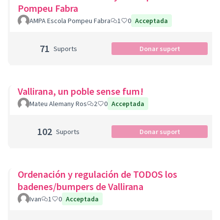
Pompeu Fabra
AMPA Escola Pompeu Fabra
1
0
Acceptada
71
Suports
Donar suport
Vallirana, un poble sense fum!
Mateu Alemany Ros
2
0
Acceptada
102
Suports
Donar suport
Ordenación y regulación de TODOS los
badenes/bumpers de Vallirana
Ivan
1
0
Acceptada