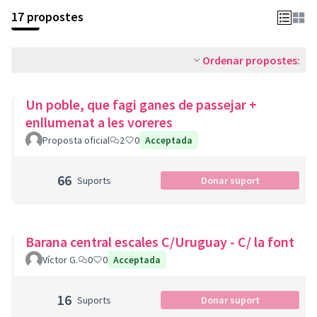
17 propostes
Ordenar propostes:
Un poble, que fagi ganes de passejar +
enllumenat a les voreres
Proposta oficial
2
0
Acceptada
66
Suports
Donar suport
Barana central escales C/Uruguay - C/ la font
Víctor G.
0
0
Acceptada
16
Suports
Donar suport