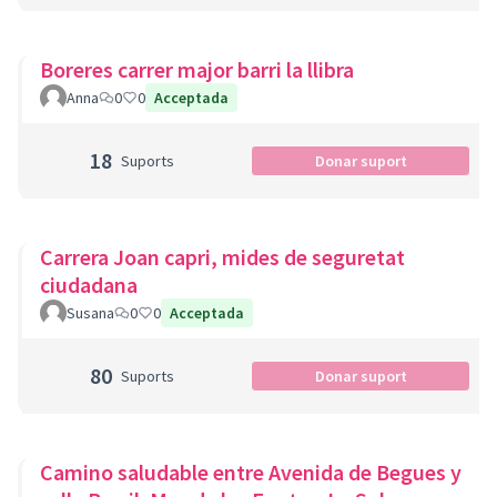
Boreres carrer major barri la llibra
Anna
0
0
Acceptada
18
Suports
Donar suport
Carrera Joan capri, mides de seguretat
ciudadana
Susana
0
0
Acceptada
80
Suports
Donar suport
Camino saludable entre Avenida de Begues y