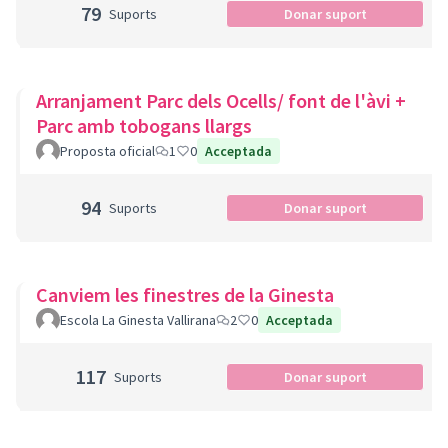
79
Suports
Donar suport
Arranjament Parc dels Ocells/ font de l'àvi +
Parc amb tobogans llargs
Proposta oficial
1
0
Acceptada
94
Suports
Donar suport
Canviem les finestres de la Ginesta
Escola La Ginesta Vallirana
2
0
Acceptada
117
Suports
Donar suport