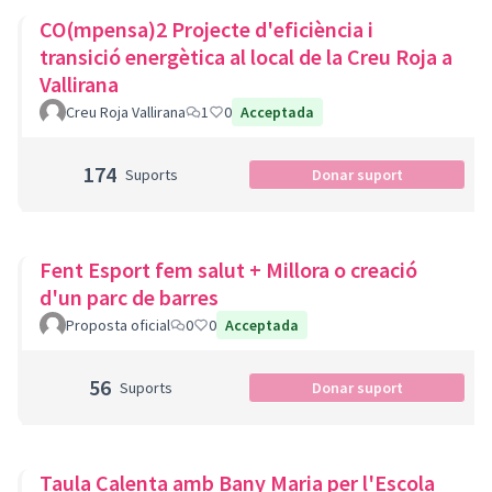
CO(mpensa)2 Projecte d'eficiència i
transició energètica al local de la Creu Roja a
Vallirana
Creu Roja Vallirana
1
0
Acceptada
174
Suports
Donar suport
Fent Esport fem salut + Millora o creació
d'un parc de barres
Proposta oficial
0
0
Acceptada
56
Suports
Donar suport
Taula Calenta amb Bany Maria per l'Escola