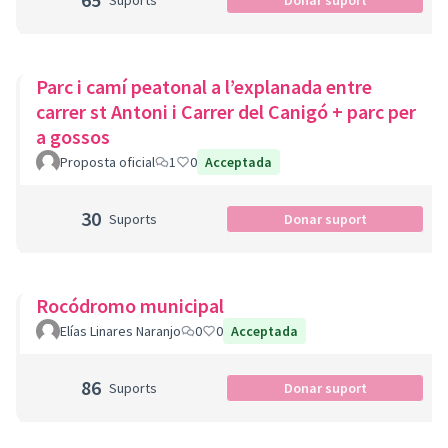
Suports
Donar suport
Parc i camí peatonal a l’explanada entre
carrer st Antoni i Carrer del Canigó + parc per
a gossos
Proposta oficial
1
0
Acceptada
30
Suports
Donar suport
Rocódromo municipal
Elías Linares Naranjo
0
0
Acceptada
86
Suports
Donar suport