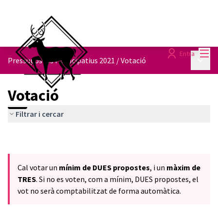
Menú
Entra
Menú p
Pressupostos Participatius 2021
/
Votació
Votació
Filtrar i cercar
Cal votar un
mínim de DUES propostes
, i un
màxim de
TRES
. Si no es voten, com a mínim, DUES propostes, el
vot no serà comptabilitzat de forma automàtica.