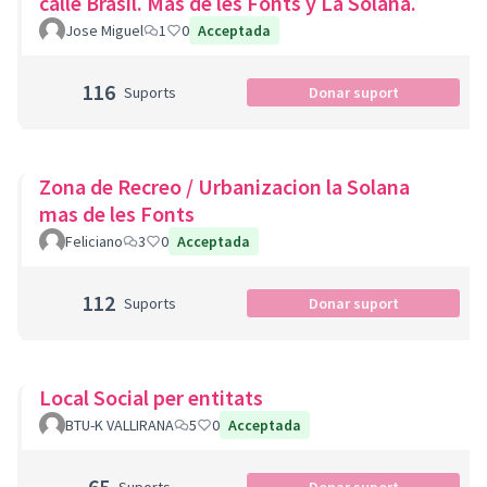
calle Brasil. Mas de les Fonts y La Solana.
Jose Miguel
1
0
Acceptada
116
Suports
Donar suport
Zona de Recreo / Urbanizacion la Solana
mas de les Fonts
Feliciano
3
0
Acceptada
112
Suports
Donar suport
Local Social per entitats
BTU-K VALLIRANA
5
0
Acceptada
65