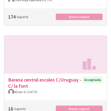
Creu Roja Vallirana
1
0
174
Suports
Donar suport
Barana central escales C/Uruguay -
Acceptada
C/ la font
Víctor G.
0
0
16
Suports
Donar suport