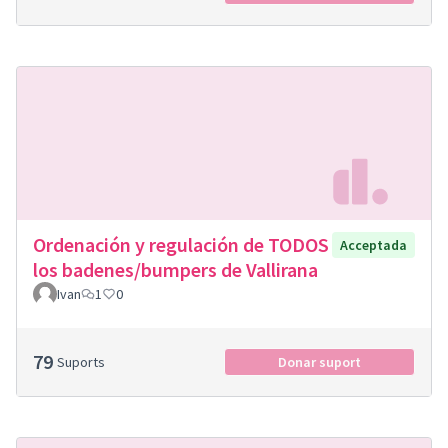
Ordenación y regulación de TODOS
Acceptada
los badenes/bumpers de Vallirana
Ivan
1
0
79
Suports
Donar suport