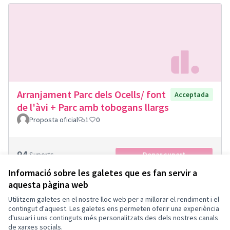
Arranjament Parc dels Ocells/ font
Acceptada
de l'àvi + Parc amb tobogans llargs
Proposta oficial
1
0
94
Suports
Donar suport
Informació sobre les galetes que es fan servir a
aquesta pàgina web
Utilitzem galetes en el nostre lloc web per a millorar el rendiment i el
Termes i condicions d'ús
contingut d'aquest. Les galetes ens permeten oferir una experiència
Configuració de les galetes
d'usuari i uns continguts més personalitzats des dels nostres canals
Català
de xarxes socials.
Triar la llengua
Elegir el idioma