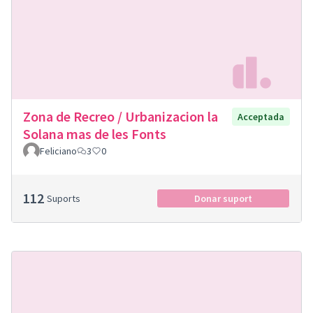
Zona de Recreo / Urbanizacion la
Acceptada
Solana mas de les Fonts
Feliciano
3
0
112
Suports
Donar suport