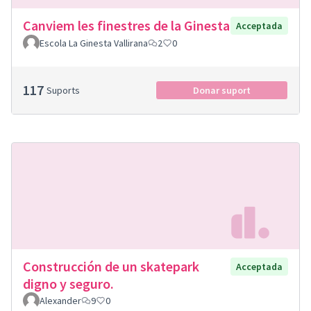
Canviem les finestres de la Ginesta
Acceptada
Escola La Ginesta Vallirana
2
0
117
Suports
Donar suport
Construcción de un skatepark
Acceptada
digno y seguro.
Alexander
9
0