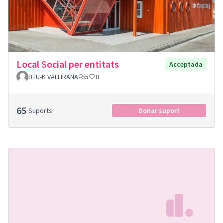
Local Social per entitats
Acceptada
BTU-K VALLIRANA
5
0
65
Suports
Donar suport