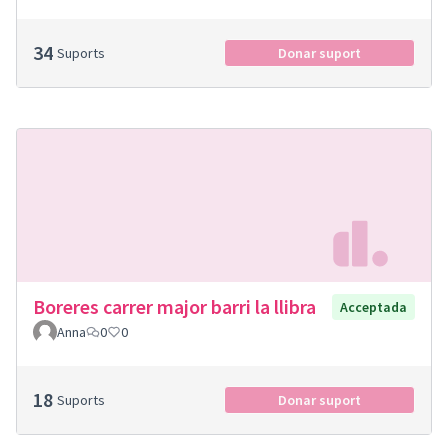
34
Suports
Donar suport
Boreres carrer major barri la llibra
Acceptada
Anna
0
0
18
Suports
Donar suport