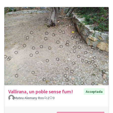
Vallirana, un poble sense fum!
Acceptada
Mateu Alemany Ros
2
0