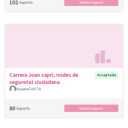
102
Suports
Donar suport
Carrera Joan capri, mides de
Acceptada
seguretat ciudadana
Susana
0
0
80
Suports
Donar suport