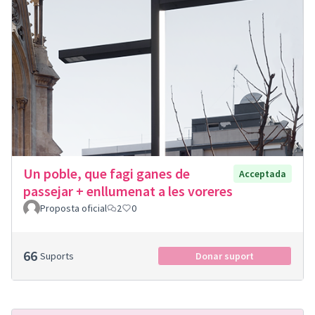
Un poble, que fagi ganes de
Acceptada
passejar + enllumenat a les voreres
Proposta oficial
2
0
66
Suports
Donar suport