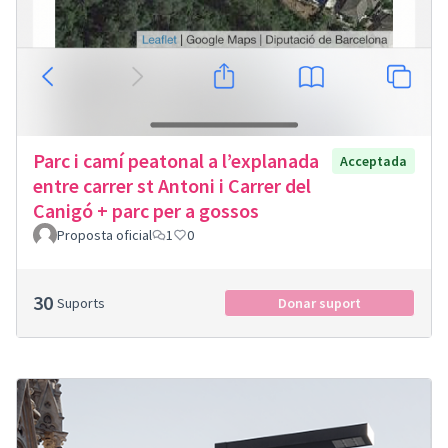
Parc i camí peatonal a l’explanada
Acceptada
entre carrer st Antoni i Carrer del
Canigó + parc per a gossos
Proposta oficial
1
0
30
Suports
Donar suport