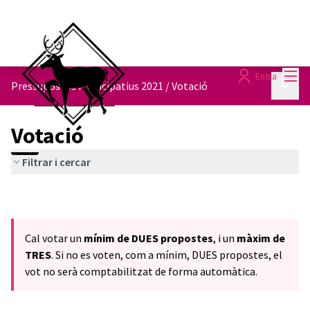
Menú
Entra
Menú p
Pressupostos Participatius 2021
/
Votació
Votació
Filtrar i cercar
Cal votar un
mínim de DUES propostes
, i un
màxim de
TRES
. Si no es voten, com a mínim, DUES propostes, el
vot no serà comptabilitzat de forma automàtica.