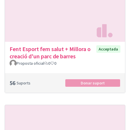
Fent Esport fem salut + Millora o
Acceptada
creació d'un parc de barres
Proposta oficial
0
0
56
Suports
Donar suport